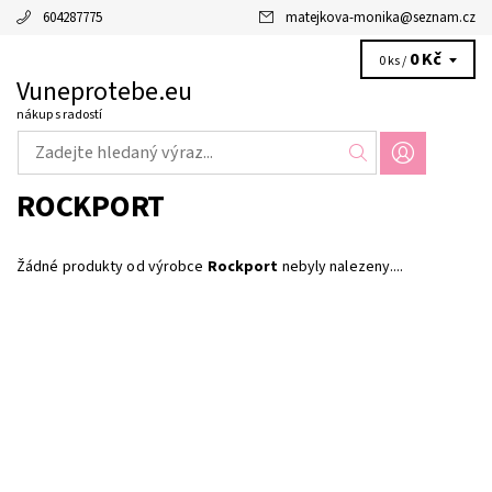
604287775
matejkova-monika
@
seznam.cz
0 Kč
0 ks /
Vuneprotebe.eu
nákup s radostí
ROCKPORT
Žádné produkty od výrobce
Rockport
nebyly nalezeny....