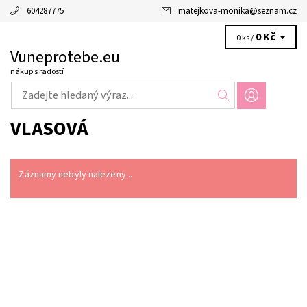
604287775
matejkova-monika
@
seznam.cz
0 Kč
0 ks /
Vuneprotebe.eu
nákup s radostí
VLASOVÁ
Záznamy nebyly nalezeny...