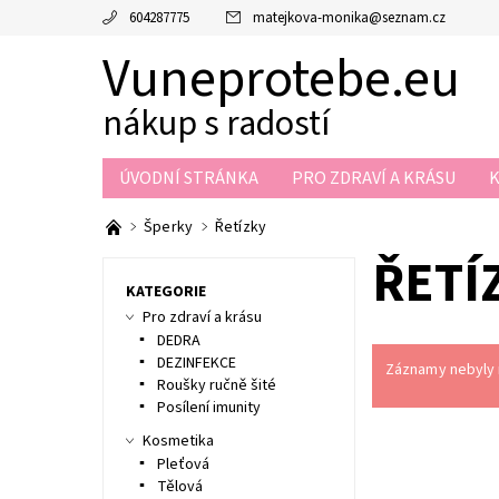
604287775
matejkova-monika
@
seznam.cz
Vuneprotebe.eu
nákup s radostí
ÚVODNÍ STRÁNKA
PRO ZDRAVÍ A KRÁSU
NAPIŠTE NÁM
KONTAKTY
Šperky
Řetízky
ŘETÍ
KATEGORIE
Pro zdraví a krásu
DEDRA
DEZINFEKCE
Záznamy nebyly n
Roušky ručně šité
Posílení imunity
Kosmetika
Pleťová
Tělová