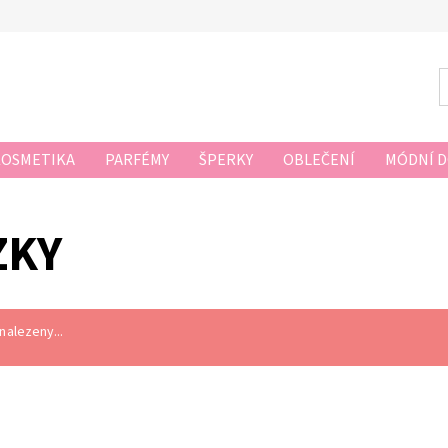
KOSMETIKA
PARFÉMY
ŠPERKY
OBLEČENÍ
MÓDNÍ 
ZKY
alezeny...