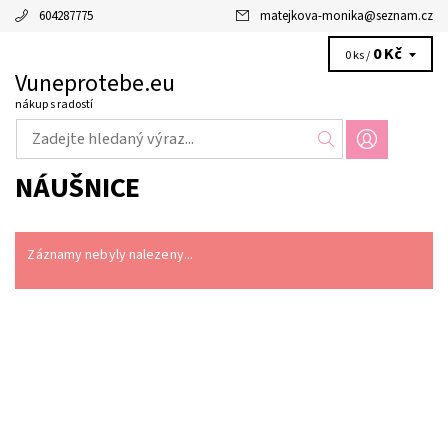
604287775
matejkova-monika
@
seznam.cz
0 Kč
0 ks /
Vuneprotebe.eu
nákup s radostí
NÁUŠNICE
Záznamy nebyly nalezeny...