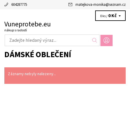
604287775
matejkova-monika
@
seznam.cz
0 Kč
0 ks /
Vuneprotebe.eu
nákup s radostí
DÁMSKÉ OBLEČENÍ
Záznamy nebyly nalezeny...