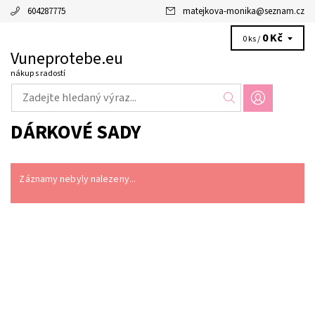
604287775
matejkova-monika
@
seznam.cz
0 Kč
0 ks /
Vuneprotebe.eu
nákup s radostí
DÁRKOVÉ SADY
Záznamy nebyly nalezeny...