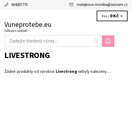
604287775
matejkova-monika
@
seznam.cz
0 Kč
0 ks /
Vuneprotebe.eu
nákup s radostí
LIVESTRONG
Žádné produkty od výrobce
Livestrong
nebyly nalezeny....