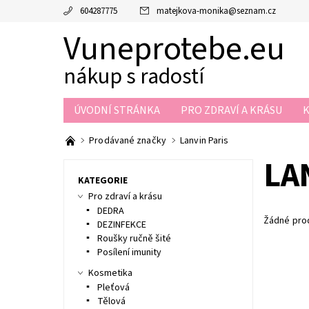
604287775
matejkova-monika
@
seznam.cz
Vuneprotebe.eu
nákup s radostí
ÚVODNÍ STRÁNKA
PRO ZDRAVÍ A KRÁSU
NAPIŠTE NÁM
KONTAKTY
Prodávané značky
Lanvin Paris
LA
KATEGORIE
Pro zdraví a krásu
DEDRA
Žádné pro
DEZINFEKCE
Roušky ručně šité
Posílení imunity
Kosmetika
Pleťová
Tělová