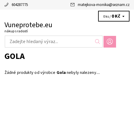
604287775
matejkova-monika
@
seznam.cz
0 Kč
0 ks /
Vuneprotebe.eu
nákup s radostí
GOLA
Žádné produkty od výrobce
Gola
nebyly nalezeny....