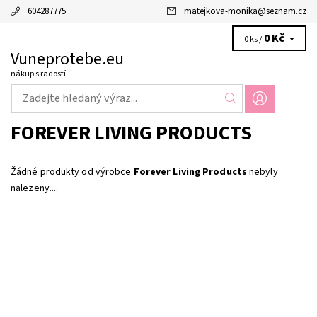
604287775
matejkova-monika
@
seznam.cz
0 Kč
0 ks /
Vuneprotebe.eu
nákup s radostí
FOREVER LIVING PRODUCTS
Žádné produkty od výrobce
Forever Living Products
nebyly
nalezeny....