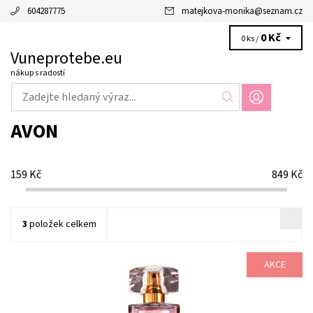
604287775
matejkova-monika
@
seznam.cz
0 Kč
0 ks /
Vuneprotebe.eu
nákup s radostí
AVON
159
Kč
849
Kč
3
položek celkem
AKCE