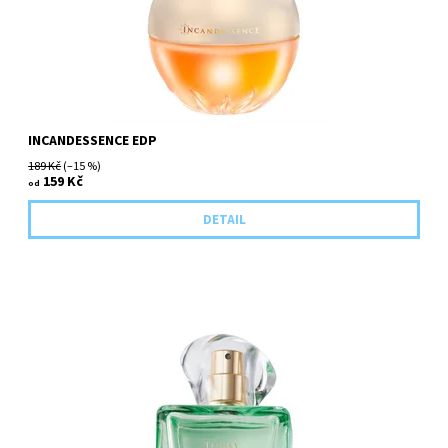
INCANDESSENCE EDP
189 Kč
(–15 %)
159 Kč
od
DETAIL
Kategorie: květinově-ovocná. Hlavní složky: růžový grapefruit,
okvětní lístky jasmínu, mošus.