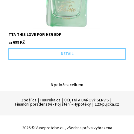
TTA THIS LOVE FOR HER EDP
699 Kč
od
DETAIL
3
položek celkem
Zboží.cz
|
Heureka.cz
|
ÚČETNÍ A DAŇOVÝ SERVIS
|
Finanční poradenství - Pojištění - Hypotéky
|
123-pujcka.cz
2026 © Vuneprotebe.eu, všechna práva vyhrazena