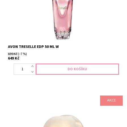
AVON TRESELLE EDP 50 ML W
699 Kč
(–7 %)
649 Kč
AKCE
květinová vůně