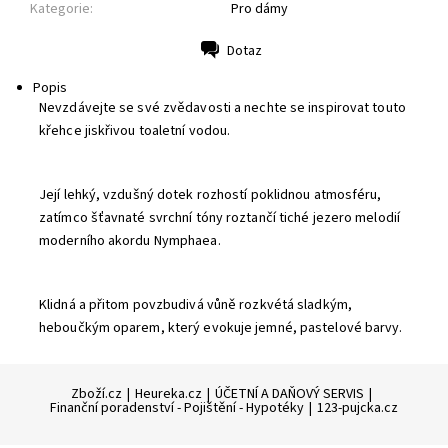
Kategorie:
Pro dámy
Dotaz
Tisk
Popis
Nevzdávejte se své zvědavosti a nechte se inspirovat touto
křehce jiskřivou toaletní vodou.
Její lehký, vzdušný dotek rozhostí poklidnou atmosféru,
zatímco šťavnaté svrchní tóny roztančí tiché jezero melodií
moderního akordu Nymphaea.
Klidná a přitom povzbudivá vůně rozkvétá sladkým,
heboučkým oparem, který evokuje jemné, pastelové barvy.
Zboží.cz
|
Heureka.cz
|
ÚČETNÍ A DAŇOVÝ SERVIS
|
Finanční poradenství - Pojištění - Hypotéky
|
123-pujcka.cz