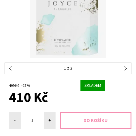
1
z 2
SKLADEM
499 Kč
–17 %
410 Kč
-
+