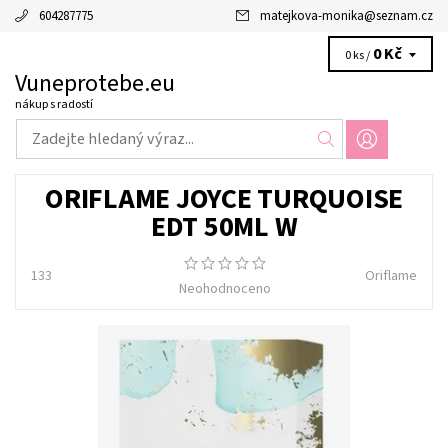
604287775
matejkova-monika
@
seznam.cz
0 Kč
0 ks /
Vuneprotebe.eu
nákup s radostí
ORIFLAME JOYCE TURQUOISE
EDT 50ML W
133
Oriflame
Neohodnoceno